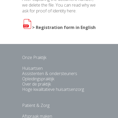
we delete the file. You can read why we
ask for proof of identity
here
.
>
Registration form in English
Onze Praktijk
Huisartsen
Assistenten & ondersteuners
Opleidingspraktijk
Over de praktijk
Hoge kwalitatieve huisartsenzorg
Patiënt & Zorg
Afspraak maken